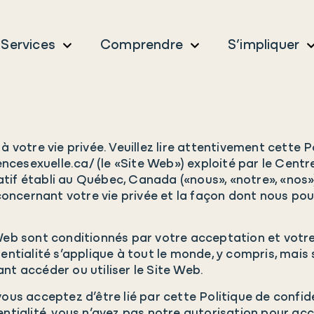
Services
Comprendre
S’impliquer
otre vie privée. Veuillez lire attentivement cette Po
lencesexuelle.ca/ (le «Site Web») exploité par le Centr
if établi au Québec, Canada («nous», «notre», «nos»),
ncernant votre vie privée et la façon dont nous pouv
 Web sont conditionnés par votre acceptation et votre
ntialité s’applique à tout le monde, y compris, mais san
nt accéder ou utiliser le Site Web.
vous acceptez d’être lié par cette Politique de confide
entialité, vous n’avez pas notre autorisation pour accé