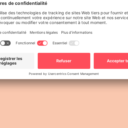
unications pour toute demande médiatique. Nous pou
oins des personnes victimes.