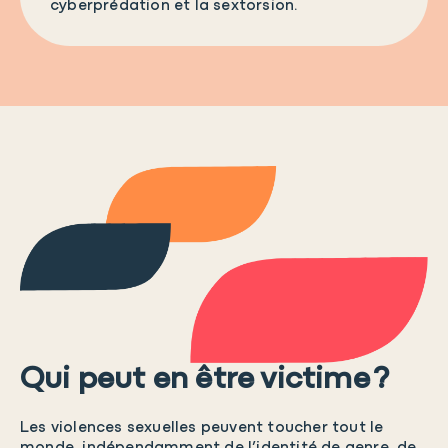
cyberprédation et la sextorsion.
Qui peut en être victime ?
Les violences sexuelles peuvent toucher tout le