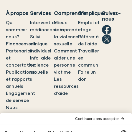
À propos
Services
Comprendre
S’impliquer
Suivez-
nous
Qui
Intervention
Mieux
Emploi et
sommes-
médicosociale
comprendre
stage
nous?
Suivi
la violence
Référer à
Financement
clinique
sexuelle
de l’aide
Partenariat
individuel
Comment
Travailler
et
Info-aide
aider une
en
concertation
violence
personne
commun
Publications
sexuelle
victime
Faire un
et rapports
Les
don
annuels
ressources
Engagement
d’aide
de service
Nous
joindre
EN